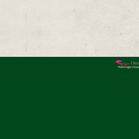
|
Se c
Habillage visu