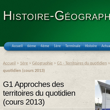
Histoire-Géograph
Accueil
6ème
4ème
1ère
Terminale
Histoire
Actua
Accueil
>
1ère
>
Géographie
>
G1 - Territoires du quotidien
quotidien (cours 2013)
G1 Approches des
territoires du quotidien
(cours 2013)