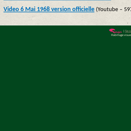
Video 6 Mai 1968 version officielle
(
Youtube – 59
|
Se c
Habillage visu