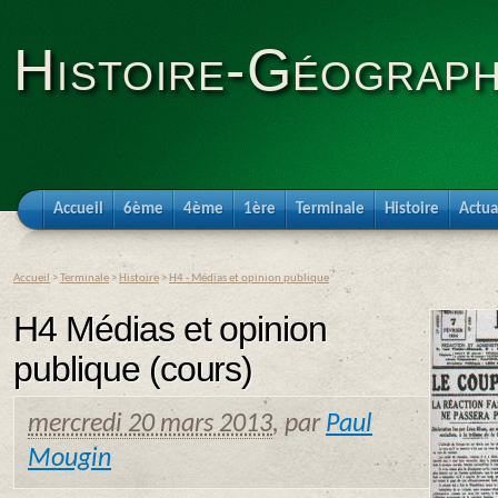
Histoire-Géograph
Accueil
6ème
4ème
1ère
Terminale
Histoire
Actua
Accueil
>
Terminale
>
Histoire
>
H4 - Médias et opinion publique
H4 Médias et opinion
publique (cours)
mercredi 20 mars 2013
,
par
Paul
Mougin