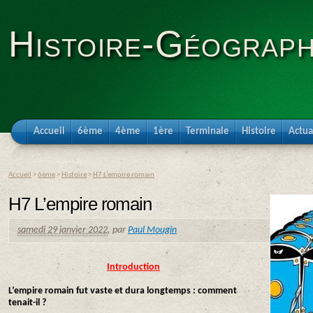
Histoire-Géograph
Accueil
6ème
4ème
1ère
Terminale
Histoire
Actua
Accueil
>
6ème
>
Histoire
>
H7 L’empire romain
H7 L’empire romain
samedi 29 janvier 2022
,
par
Paul Mougin
Introduction
L’empire romain fut vaste et dura longtemps : comment
tenait-il ?