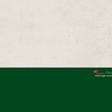
|
Se c
Habillage visu