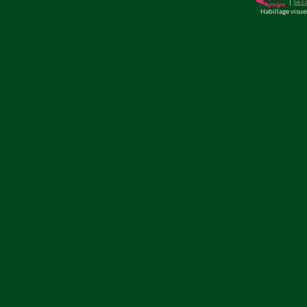
|
Se c
Habillage visu