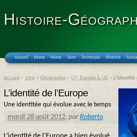
Histoire-Géograph
Accueil
6ème
4ème
1ère
Terminale
Histoire
Actua
Accueil
>
1ère
>
Géographie
>
G7. Europe & UE
>
L’identité
L’identité de l’Europe
Une identitée qui évolue avec le temps
mardi 28 août 2012
,
par
Roberto
L’identité de l’Europe a bien évolué