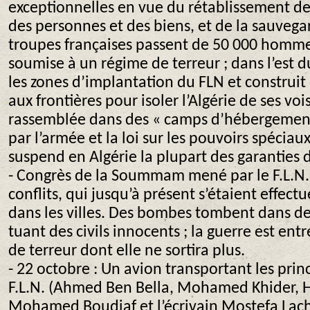
exceptionnelles en vue du rétablissement de 
des personnes et des biens, et de la sauvegar
troupes françaises passent de 50 000 hommes
soumise à un régime de terreur ; dans l’est d
les zones d’implantation du FLN et construit 
aux frontières pour isoler l’Algérie de ses vo
rassemblée dans des « camps d’hébergement 
par l’armée et la loi sur les pouvoirs spéciau
suspend en Algérie la plupart des garanties de
- Congrès de la Soummam mené par le F.L.N. 
conflits, qui jusqu’à présent s’étaient effec
dans les villes. Des bombes tombent dans des
tuant des civils innocents ; la guerre est en
de terreur dont elle ne sortira plus.
- 22 octobre : Un avion transportant les prin
F.L.N. (Ahmed Ben Bella, Mohamed Khider, 
Mohamed Boudiaf et l’écrivain Mostefa Lach