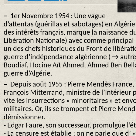
–
1er Novembre 1954 : Une vague
d’attentas (guérillas et sabotages) en Algéri
des intérêts français, marque la naissance d
Libération Nationale) avec comme principal
un des chefs historiques du Front de libérat
guerre d’indépendance algérienne ( → autr
Boudiaf, Hocine Aït Ahmed, Ahmed Ben Bella)
guerre d’Algérie.
–
Depuis août 1955 : Pierre Mendès France, P
François Mitterrand, ministre de l’Intérieur 
vite les insurrections « minoritaires » et env
militaires. Or, ils se trompent et Pierre Men
démissionner.
- Edgar Faure, son successeur, promulgue l’ét
- La censure est établie ; on ne parle que d