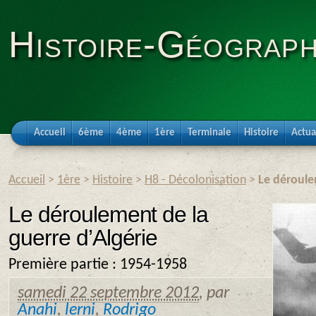
Histoire-Géograph
Accueil
6ème
4ème
1ère
Terminale
Histoire
Actua
Accueil
>
1ère
>
Histoire
>
H8 - Décolonisation
>
Le déroule
Le déroulement de la
guerre d’Algérie
Première partie : 1954-1958
samedi 22 septembre 2012
,
par
Anahi
,
lerni
,
Rodrigo