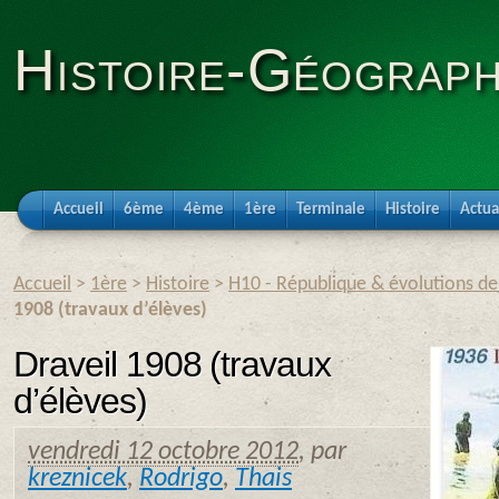
Histoire-Géograph
Accueil
6ème
4ème
1ère
Terminale
Histoire
Actua
Accueil
>
1ère
>
Histoire
>
H10 - République & évolutions de 
1908 (travaux d’élèves)
Draveil 1908 (travaux
d’élèves)
vendredi 12 octobre 2012
,
par
kreznicek
,
Rodrigo
,
Thais