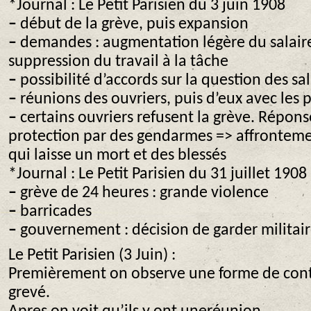
*Journal : Le Petit Parisien du 3 juin 1908
–
début de la grève, puis expansion
–
demandes : augmentation légère du salaire 
suppression du travail à la tâche
–
possibilité d’accords sur la question des sal
–
réunions des ouvriers, puis d’eux avec les 
–
certains ouvriers refusent la grève. Répon
protection par des gendarmes => affrontem
qui laisse un mort et des blessés
*Journal : Le Petit Parisien du 31 juillet 1908
–
grève de 24 heures : grande violence
–
barricades
–
gouvernement : décision de garder militai
Le Petit Parisien (3 Juin) :
Premièrement on observe une forme de conte
grevé.