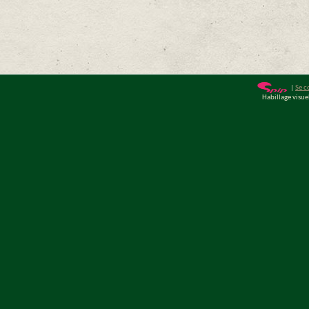
|
Se c
Habillage visu