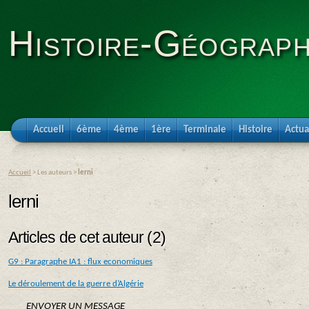
Histoire-Géograph
Accueil
6ème
4ème
1ère
Terminale
Histoire
Actua
Accueil
> Les auteurs >
lerni
lerni
Articles de cet auteur (2)
G9 : Paragraphe IA1 : flux economiques
Le déroulement de la guerre d’Algérie
ENVOYER UN MESSAGE