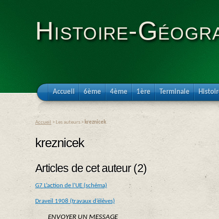
Histoire-Géogra
Accueil
6ème
4ème
1ère
Terminale
Histoi
Accueil
> Les auteurs >
kreznicek
kreznicek
Articles de cet auteur (2)
G7 L’action de l’UE (schéma)
Draveil 1908 (travaux d’élèves)
ENVOYER UN MESSAGE