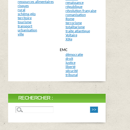
ressources alimentaires
renaissance
risques
république
rural
révolution française
schéma géo
romanisation
territoire
Rome
tourisme
terrorisme
transport
totalitarisme
urbanisation
traite atlantique
ville
Voltaire
XIXe
EMC
démocratie
droit
justice
liberté
sécurité
tribunal
RECHERCHER :