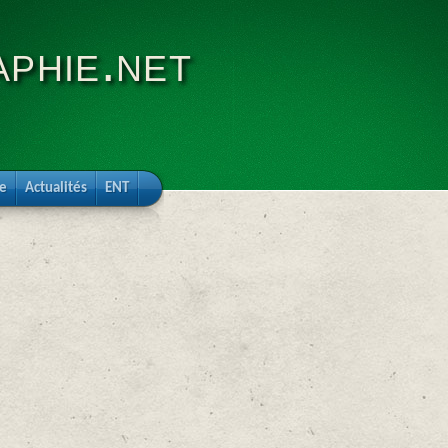
phie.net
re
Actualités
ENT