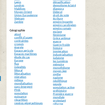
Lagos
dénazification
Londres
despotisme éclairé
Maldives
diaspora
Moyen-Orient
Diderot
Union Européenne
droit de vote
Vietnam
écriture
Zambie
empire byzantin
empire carolingien
empire romain
Géographie
esclave
atout
féminisme
conflit d’usage
Grèce antique
contraintes
guerre
croquis
Guerre froide
énergie
histoire
Espace agricole
immigration
Espaces maritimes
industrialisation
étude de cas
judaïsme
Europe
les Lumières
flux
mémoire
inégalités
monothéisme
littoral
moyen-âge
littoralisation
mythe
migration
nazisme
milieux
néolithique
mondialisation
peuple
pays émergent
population active
PMA
préhistoire
population
Première guerre
puissance
mondiale
répartition
protestant
repères géographiques
réforme