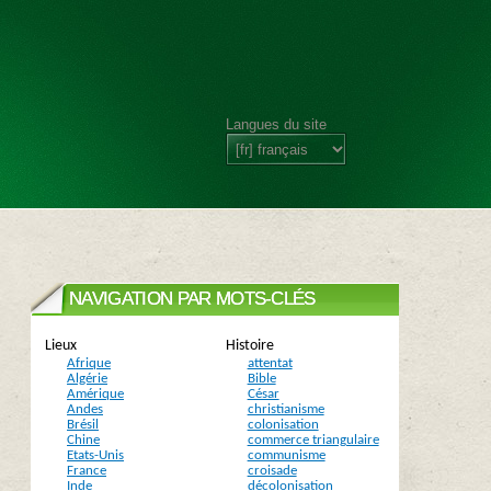
Langues du site
NAVIGATION PAR MOTS-CLÉS
Lieux
Histoire
Afrique
attentat
Algérie
Bible
Amérique
César
Andes
christianisme
Brésil
colonisation
Chine
commerce triangulaire
Etats-Unis
communisme
France
croisade
Inde
décolonisation