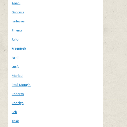
Anahi
Gabriela
ianleaver
Jimena
Julio
kreznicek
lerni
Lucía
Maria J.
Paul Mougin
Roberto
Rodrigo
Seb
Thais