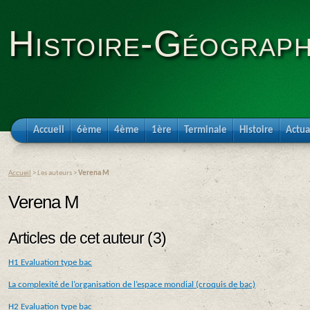
Histoire-Géograph
Accueil
6ème
4ème
1ère
Terminale
Histoire
Actua
Accueil
> Les auteurs >
Verena M
Verena M
Articles de cet auteur (3)
H1 Evaluation type bac
La complexité de l’organisation de l’espace mondial (croquis de bac)
H2 Evaluation type bac