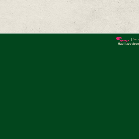
|
Se c
Habillage visu