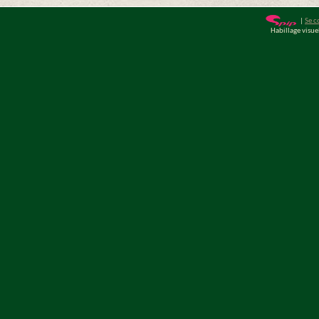
|
Se c
Habillage visu