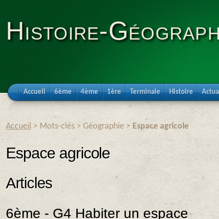
Histoire-Géograph
Accueil
6ème
4ème
1ère
Terminale
Histoire
Actua
Accueil
> Mots-clés > Géographie >
Espace agricole
Espace agricole
Articles
6ème - G4 Habiter un espace