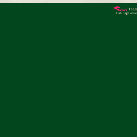
|
Se c
Habillage visu