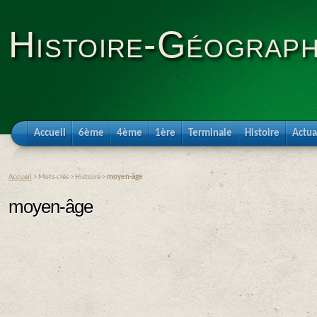
Histoire-Géograph
Accueil
6ème
4ème
1ère
Terminale
Histoire
Actua
Accueil
> Mots-clés > Histoire >
moyen-âge
moyen-âge