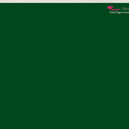
|
Se c
Habillage visu