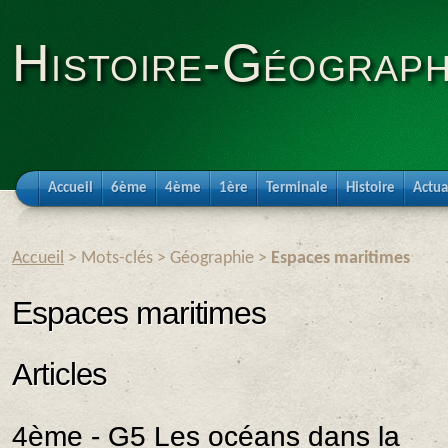
Histoire-Géograph
Accueil
6ème
4ème
1ère
Terminale
Histoire
Actua
Accueil
> Mots-clés > Géographie >
Espaces maritimes
Espaces maritimes
Articles
4ème - G5 Les océans dans la