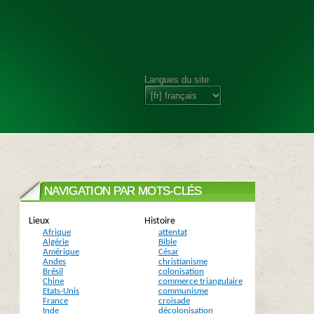
Langues du site
NAVIGATION PAR MOTS-CLÉS
Lieux
Histoire
Afrique
attentat
Algérie
Bible
Amérique
César
Andes
christianisme
Brésil
colonisation
Chine
commerce triangulaire
Etats-Unis
communisme
France
croisade
Inde
décolonisation