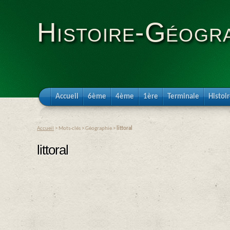
Histoire-Géogra
Accueil
6ème
4ème
1ère
Terminale
Histoi
Accueil
> Mots-clés > Géographie >
littoral
littoral