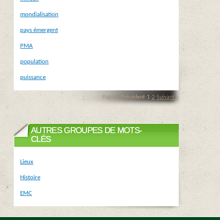
mondialisation
pays émergent
PMA
population
puissance
Pages
« Précédent
-
1
-
2
-
Suivant »
AUTRES GROUPES DE MOTS-
CLÉS
Lieux
Histoire
EMC