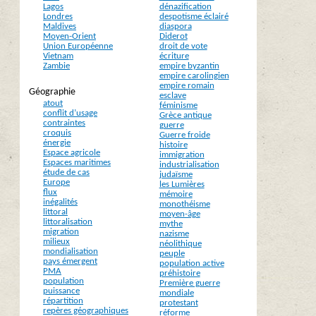
Lagos
dénazification
Londres
despotisme éclairé
Maldives
diaspora
Moyen-Orient
Diderot
Union Européenne
droit de vote
Vietnam
écriture
Zambie
empire byzantin
empire carolingien
empire romain
Géographie
esclave
atout
féminisme
conflit d’usage
Grèce antique
contraintes
guerre
croquis
Guerre froide
énergie
histoire
Espace agricole
immigration
Espaces maritimes
industrialisation
étude de cas
judaïsme
Europe
les Lumières
flux
mémoire
inégalités
monothéisme
littoral
moyen-âge
littoralisation
mythe
migration
nazisme
milieux
néolithique
mondialisation
peuple
pays émergent
population active
PMA
préhistoire
population
Première guerre
puissance
mondiale
répartition
protestant
repères géographiques
réforme