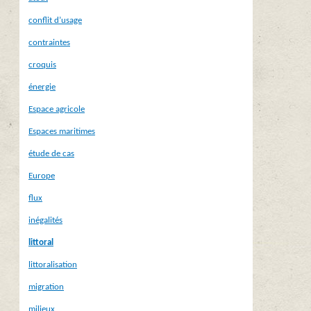
conflit d’usage
contraintes
croquis
énergie
Espace agricole
Espaces maritimes
étude de cas
Europe
flux
inégalités
littoral
littoralisation
migration
milieux