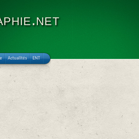
phie.net
re
Actualités
ENT