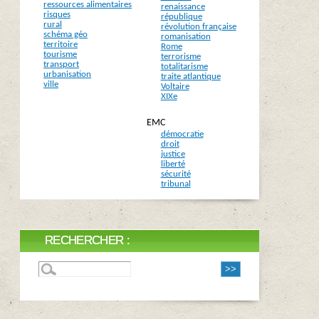
ressources alimentaires
renaissance
risques
république
rural
révolution française
schéma géo
romanisation
territoire
Rome
tourisme
terrorisme
transport
totalitarisme
urbanisation
traite atlantique
ville
Voltaire
XIXe
EMC
démocratie
droit
justice
liberté
sécurité
tribunal
RECHERCHER :