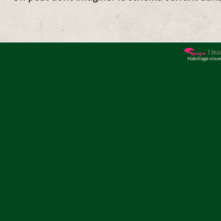
|
Se c
Habillage visu