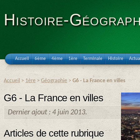
Histoire-Géograph
Accueil
6ème
4ème
1ère
Terminale
Histoire
Actua
Accueil
>
1ère
>
Géographie
>
G6 - La France en villes
G6 - La France en villes
Dernier ajout : 4 juin 2013.
Articles de cette rubrique