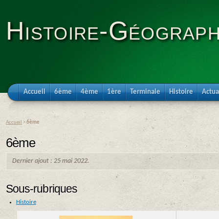
Histoire-Géograph
Accueil
6ème
4ème
1ère
Terminale
Histoire
Actua
Accueil
>
6ème
6ème
Dernier ajout : 25 mai 2022.
Sous-rubriques
Histoire