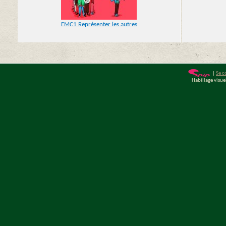
EMC1 Représenter les autres
|
Se c
Habillage visu