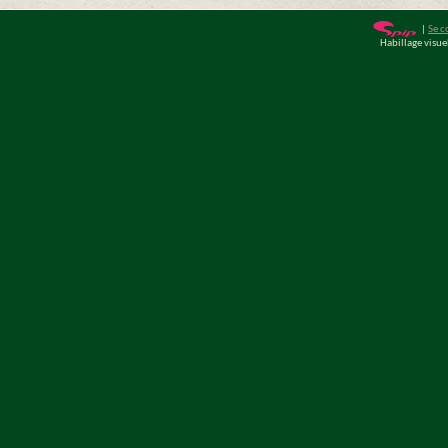
|
Se c
Habillage visu