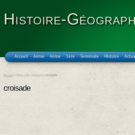
Histoire-Géograph
Accueil
6ème
4ème
1ère
Terminale
Histoire
Actua
Accueil
> Mots-clés > Histoire >
croisade
croisade