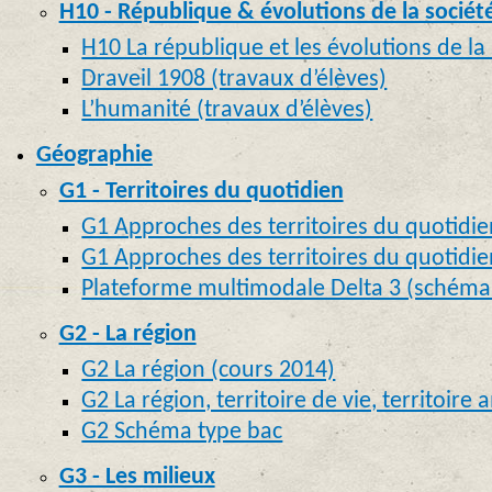
H10 - République & évolutions de la société
H10 La république et les évolutions de la 
Draveil 1908 (travaux d’élèves)
L’humanité (travaux d’élèves)
Géographie
G1 - Territoires du quotidien
G1 Approches des territoires du quotidie
G1 Approches des territoires du quotidie
Plateforme multimodale Delta 3 (schéma
G2 - La région
G2 La région (cours 2014)
G2 La région, territoire de vie, territoir
G2 Schéma type bac
G3 - Les milieux