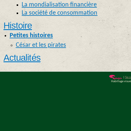
La mondialisation financière
La société de consommation
Histoire
Petites histoires
César et les pirates
Actualités
|
Se c
Habillage visu