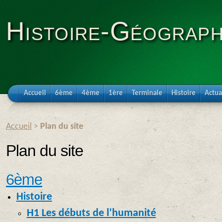
Histoire-Géograph
Accueil
6ème
4ème
1ère
Terminale
Histoire
Actua
Accueil
>
Plan du site
Plan du site
6ème
Histoire
H1 Les débuts de l’humanité