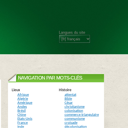
Langues du site
NAVIGATION PAR MOTS-CLÉS
Lieux
Histoire
Afrique
attentat
Algérie
Bible
Amérique
César
Andes
christianisme
Brésil
colonisation
Chine
commerce triangulaire
Etats-Unis
communisme
France
croisade
Inde
décolonisation