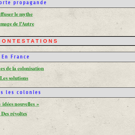
forte propagande
iffuser le mythe
image de l’Autre
 CONTESTATIONS
 En France
es de la colonisation
 Les solutions
s les colonies
« idées nouvelles »
 Des révoltes