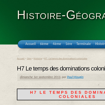
Histoire-Géogra
Accueil
6ème
4ème
1ère
Terminale
Histoi
Accueil
>
1ère
>
Histoire
>
H7 - Le temps des dominations coloniales
H7 Le temps des dominations coloni
dimanche 1er septembre 2013
,
par
Paul Mougin
H7 LE TEMPS DES DOMIN
COLONIALES