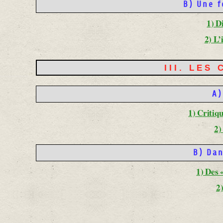
B) Une 
1) D
2) L’
III. LES
A)
1) Critiqu
2)
B) Dan
1) Des 
2)