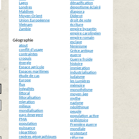
Lagos
dénazification
Londres
despotisme éclairé
Maldives
diaspora
Moyen-Orient
Diderot
Union Européenne
droit de vote
Vietnam
écriture
Zambie
empire byzantin
empire carolingien
empire romain
Géographie
esclave
atout
féminisme
conflit d’usage
Grèce antique
contraintes
guerre
croquis
Guerre froide
énergie
histoire
Espace agricole
immigration
Espaces maritimes
industrialisation
étude de cas
judaïsme
Europe
les Lumières
flux
mémoire
inégalités
monothéisme
littoral
moyen-âge
littoralisation
mythe
migration
nazisme
milieux
néolithique
mondialisation
peuple
pays émergent
population active
PMA
préhistoire
population
Première guerre
puissance
mondiale
répartition
protestant
repères géographiques
réforme