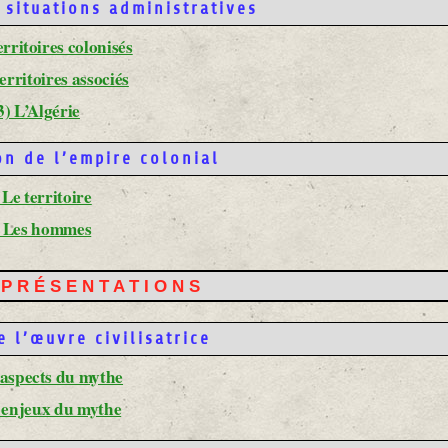
 situations administratives
erritoires colonisés
territoires associés
3) L’Algérie
on de l’empire colonial
 Le territoire
) Les hommes
REPRÉSENTATIONS
 l’œuvre civilisatrice
 aspects du mythe
s enjeux du mythe