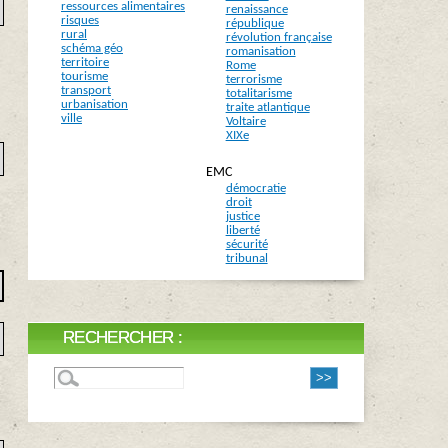
ressources alimentaires
renaissance
risques
république
rural
révolution française
schéma géo
romanisation
territoire
Rome
tourisme
terrorisme
transport
totalitarisme
urbanisation
traite atlantique
ville
Voltaire
XIXe
EMC
démocratie
droit
justice
liberté
sécurité
tribunal
RECHERCHER :