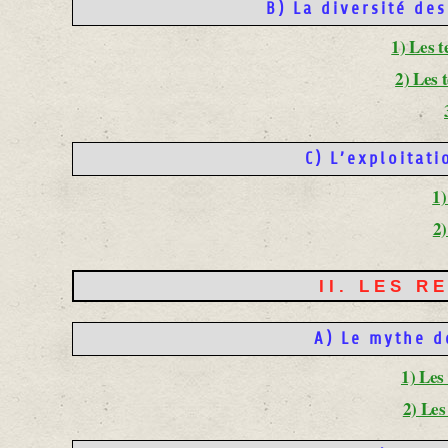
B) La diversité des
1) Les t
2) Les 
C) L’exploitati
1)
2
II. LES 
A) Le mythe de
1) Les
2) Le