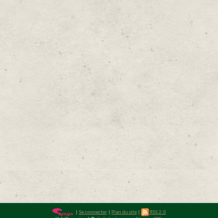
|
Se connecter
|
Plan du site
|
RSS 2.0