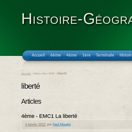
Histoire-Géogra
Accueil
6ème
4ème
1ère
Terminale
Histoi
Accueil
> Mots-clés > EMC >
liberté
liberté
Articles
4ème - EMC1 La liberté
4 janvier 2022
,
par
Paul Mougin