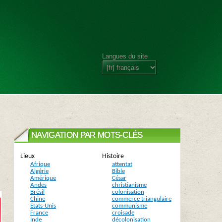
Langues du site
NAVIGATION PAR MOTS-CLÉS
Lieux
Histoire
Afrique
attentat
Algérie
Bible
Amérique
César
Andes
christianisme
Brésil
colonisation
Chine
commerce triangulaire
Etats-Unis
communisme
France
croisade
Inde
décolonisation