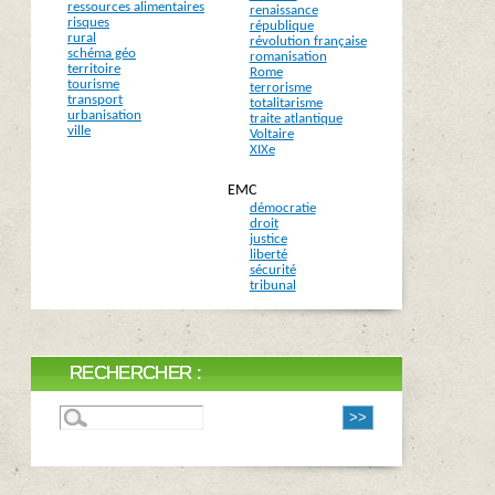
ressources alimentaires
renaissance
risques
république
rural
révolution française
schéma géo
romanisation
territoire
Rome
tourisme
terrorisme
transport
totalitarisme
urbanisation
traite atlantique
ville
Voltaire
XIXe
EMC
démocratie
droit
justice
liberté
sécurité
tribunal
RECHERCHER :