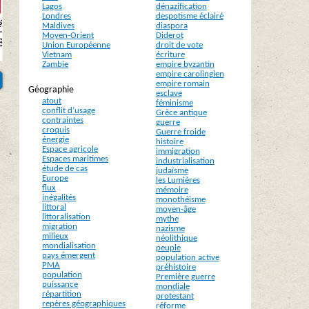
Lagos
dénazification
Londres
despotisme éclairé
Maldives
diaspora
Moyen-Orient
Diderot
Union Européenne
droit de vote
Vietnam
écriture
Zambie
empire byzantin
empire carolingien
empire romain
Géographie
esclave
atout
féminisme
conflit d’usage
Grèce antique
contraintes
guerre
croquis
Guerre froide
énergie
histoire
Espace agricole
immigration
Espaces maritimes
industrialisation
étude de cas
judaïsme
Europe
les Lumières
flux
mémoire
inégalités
monothéisme
littoral
moyen-âge
littoralisation
mythe
migration
nazisme
milieux
néolithique
mondialisation
peuple
pays émergent
population active
PMA
préhistoire
population
Première guerre
puissance
mondiale
répartition
protestant
repères géographiques
réforme