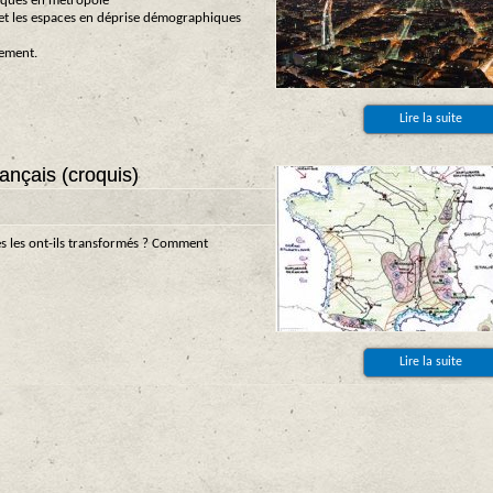
iques en métropole"
e et les espaces en déprise démographiques
lement.
Lire la suite
français (croquis)
s les ont-ils transformés ? Comment
Lire la suite