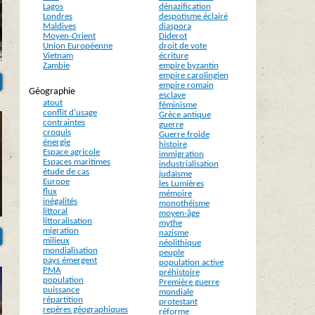
Lagos
dénazification
Londres
despotisme éclairé
Maldives
diaspora
Moyen-Orient
Diderot
Union Européenne
droit de vote
Vietnam
écriture
Zambie
empire byzantin
empire carolingien
empire romain
Géographie
esclave
atout
féminisme
conflit d’usage
Grèce antique
contraintes
guerre
croquis
Guerre froide
énergie
histoire
Espace agricole
immigration
Espaces maritimes
industrialisation
étude de cas
judaïsme
Europe
les Lumières
flux
mémoire
inégalités
monothéisme
littoral
moyen-âge
littoralisation
mythe
migration
nazisme
milieux
néolithique
mondialisation
peuple
pays émergent
population active
PMA
préhistoire
population
Première guerre
puissance
mondiale
répartition
protestant
repères géographiques
réforme