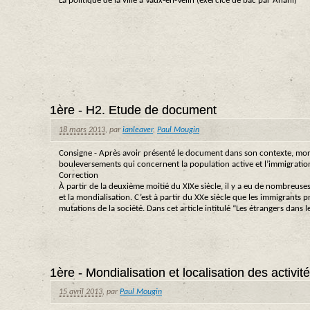
La politique de la ville à Vaux-en-Velin (exercice de bac par Anahi)
1ère - H2. Etude de document
18 mars 2013
,
par
ianleaver
,
Paul Mougin
Consigne - Après avoir présenté le document dans son contexte, mont
bouleversements qui concernent la population active et l’immigratio
Correction
À partir de la deuxième moitié du XIXe siècle, il y a eu de nombreuses
et la mondialisation. C’est à partir du XXe siècle que les immigrants
mutations de la société. Dans cet article intitulé “Les étrangers dans l
1ère - Mondialisation et localisation des activi
15 avril 2013
,
par
Paul Mougin