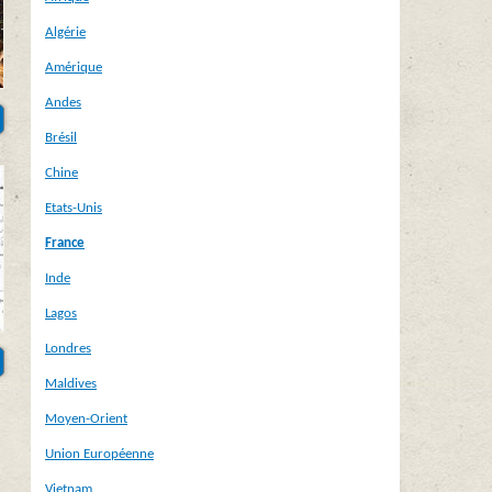
Algérie
Amérique
Andes
Brésil
Chine
Etats-Unis
France
Inde
Lagos
Londres
Maldives
Moyen-Orient
Union Européenne
Vietnam