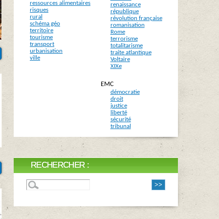
ressources alimentaires
renaissance
risques
république
rural
révolution française
schéma géo
romanisation
territoire
Rome
tourisme
terrorisme
transport
totalitarisme
urbanisation
traite atlantique
ville
Voltaire
XIXe
EMC
démocratie
droit
justice
liberté
sécurité
tribunal
RECHERCHER :