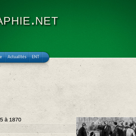
phie.net
re
Actualités
ENT
15 à 1870