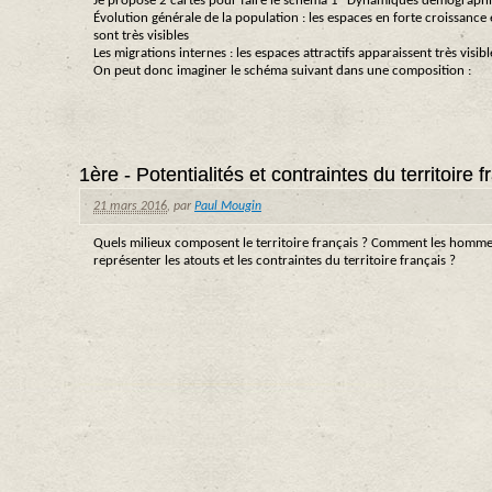
Je propose 2 cartes pour faire le schéma 1 "Dynamiques démograph
Évolution générale de la population : les espaces en forte croissanc
sont très visibles
Les migrations internes : les espaces attractifs apparaissent très visib
On peut donc imaginer le schéma suivant dans une composition :
1ère - Potentialités et contraintes du territoire 
21 mars 2016
,
par
Paul Mougin
Quels milieux composent le territoire français ? Comment les homme
représenter les atouts et les contraintes du territoire français ?