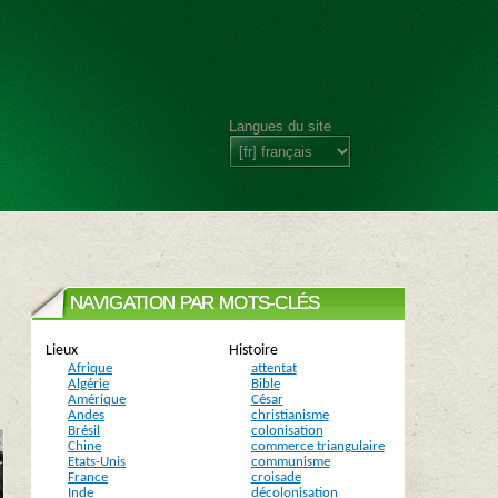
Langues du site
NAVIGATION PAR MOTS-CLÉS
Lieux
Histoire
Afrique
attentat
Algérie
Bible
Amérique
César
Andes
christianisme
Brésil
colonisation
Chine
commerce triangulaire
Etats-Unis
communisme
France
croisade
Inde
décolonisation