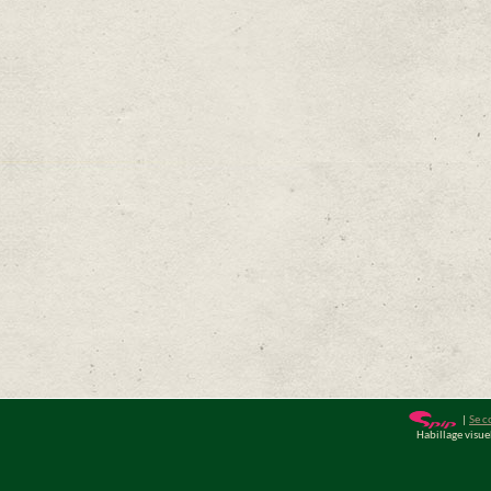
|
Se c
Habillage visu