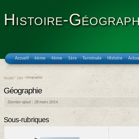
Histoire-Géograph
Accueil
6ème
4ème
1ère
Terminale
Histoire
Actua
Accueil
>
1ère
>
Géographie
Géographie
Dernier ajout : 28 mars 2014.
Sous-rubriques