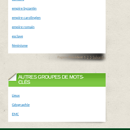
empire byzantin
empire carolingien
empire romain
esclave
féminisme
Pages
« Précédent
-
1
-
2
-
3
-
Suivant »
AUTRES GROUPES DE MOTS-
CLÉS
Lieux
Géographie
EMC