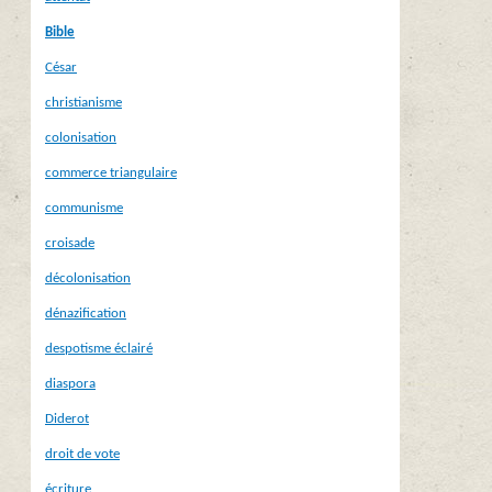
Bible
César
christianisme
colonisation
commerce triangulaire
communisme
croisade
décolonisation
dénazification
despotisme éclairé
diaspora
Diderot
droit de vote
écriture