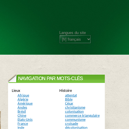
Langues du site
NAVIGATION PAR MOTS-CLÉS
Lieux
Histoire
Afrique
attentat
Algérie
Bible
Amérique
César
Andes
christianisme
Brésil
colonisation
Chine
commerce triangulaire
Etats-Unis
communisme
France
croisade
Inde
décolonisation