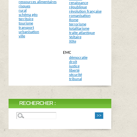
ressources alimentaires
renaissance
risques
république
rural
révolution française
schéma géo
romanisation
territoire
Rome
tourisme
terrorisme
transport
totalitarisme
urbanisation
traite atlantique
ville
Voltaire
XIXe
EMC
démocratie
droit
justice
liberté
sécurité
tribunal
RECHERCHER :