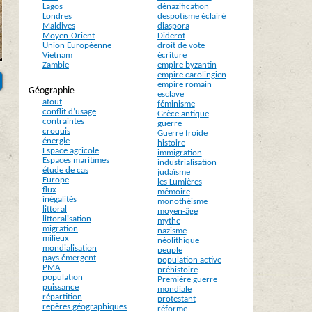
Lagos
dénazification
Londres
despotisme éclairé
Maldives
diaspora
Moyen-Orient
Diderot
Union Européenne
droit de vote
Vietnam
écriture
Zambie
empire byzantin
empire carolingien
empire romain
Géographie
esclave
atout
féminisme
conflit d’usage
Grèce antique
contraintes
guerre
croquis
Guerre froide
énergie
histoire
Espace agricole
immigration
Espaces maritimes
industrialisation
étude de cas
judaïsme
Europe
les Lumières
flux
mémoire
inégalités
monothéisme
littoral
moyen-âge
littoralisation
mythe
migration
nazisme
milieux
néolithique
mondialisation
peuple
pays émergent
population active
PMA
préhistoire
population
Première guerre
puissance
mondiale
répartition
protestant
repères géographiques
réforme