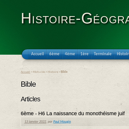
Histoire-Géogra
Accueil
6ème
4ème
1ère
Terminale
Histoi
Accueil
> Mots-clés > Histoire >
Bible
Bible
Articles
6ème - H6 La naissance du monothéisme juif
13 janvier 2022
,
par
Paul Mougin