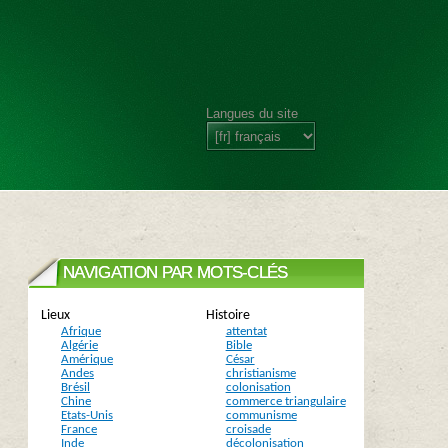
Langues du site
NAVIGATION PAR MOTS-CLÉS
Lieux
Histoire
Afrique
attentat
Algérie
Bible
Amérique
César
Andes
christianisme
Brésil
colonisation
Chine
commerce triangulaire
Etats-Unis
communisme
France
croisade
Inde
décolonisation