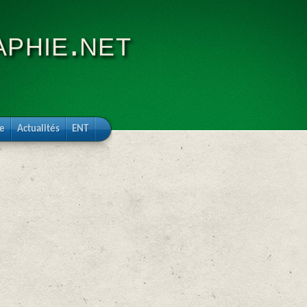
phie.net
re
Actualités
ENT