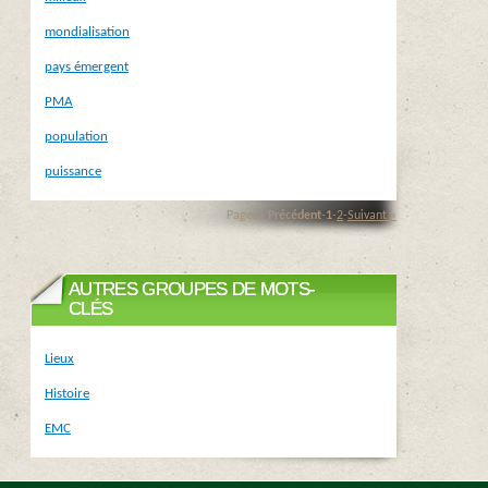
mondialisation
pays émergent
PMA
population
puissance
Pages
« Précédent
-
1
-
2
-
Suivant »
AUTRES GROUPES DE MOTS-
CLÉS
Lieux
Histoire
EMC