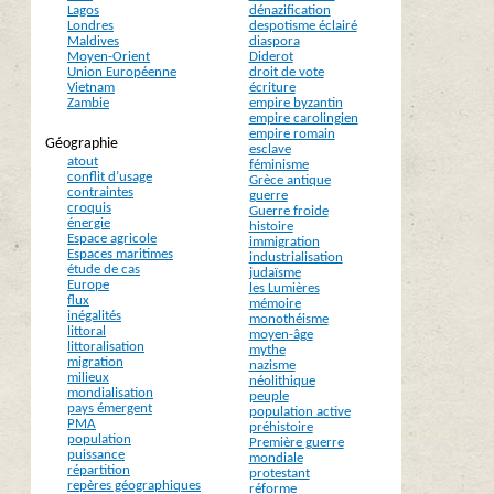
Lagos
dénazification
Londres
despotisme éclairé
Maldives
diaspora
Moyen-Orient
Diderot
Union Européenne
droit de vote
Vietnam
écriture
Zambie
empire byzantin
empire carolingien
empire romain
Géographie
esclave
atout
féminisme
conflit d’usage
Grèce antique
contraintes
guerre
croquis
Guerre froide
énergie
histoire
Espace agricole
immigration
Espaces maritimes
industrialisation
étude de cas
judaïsme
Europe
les Lumières
flux
mémoire
inégalités
monothéisme
littoral
moyen-âge
littoralisation
mythe
migration
nazisme
milieux
néolithique
mondialisation
peuple
pays émergent
population active
PMA
préhistoire
population
Première guerre
puissance
mondiale
répartition
protestant
repères géographiques
réforme