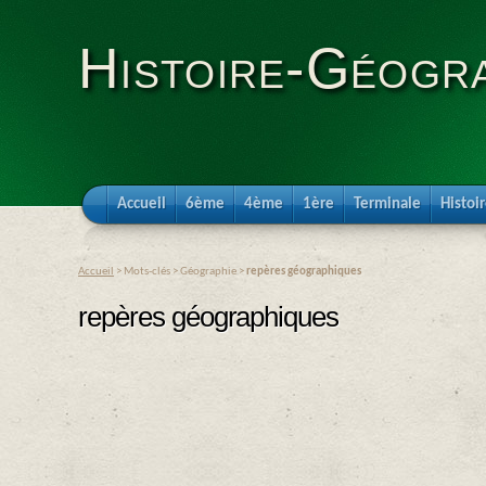
Histoire-Géogra
Accueil
6ème
4ème
1ère
Terminale
Histoi
Accueil
> Mots-clés > Géographie >
repères géographiques
repères géographiques