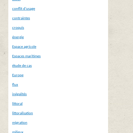
conflit d’usage
contraintes
croquis
énergie
Espace agricole
Espaces maritimes
étude de cas
Europe
flux
inégalités
littoral
littoralisation
migration
milieux