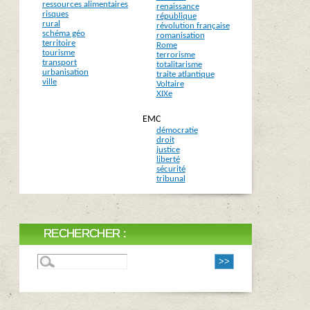
ressources alimentaires
renaissance
risques
république
rural
révolution française
schéma géo
romanisation
territoire
Rome
tourisme
terrorisme
transport
totalitarisme
urbanisation
traite atlantique
ville
Voltaire
XIXe
EMC
démocratie
droit
justice
liberté
sécurité
tribunal
RECHERCHER :