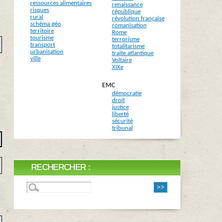
ressources alimentaires
renaissance
risques
république
rural
révolution française
schéma géo
romanisation
territoire
Rome
tourisme
terrorisme
transport
totalitarisme
urbanisation
traite atlantique
ville
Voltaire
XIXe
EMC
démocratie
droit
justice
liberté
sécurité
tribunal
RECHERCHER :