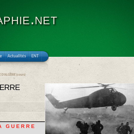
phie.net
re
Actualités
ENT
 D’ALGÉRIE (cours)
UERRE
LA GUERRE