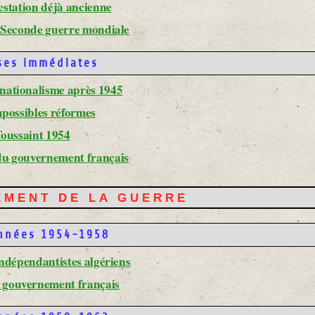
estation déjà ancienne
la Seconde guerre mondiale
ses immédiates
 nationalisme après 1945
mpossibles réformes
Toussaint 1954
du gouvernement français
LEMENT DE LA GUERRE
années 1954-1958
indépendantistes algériens
u gouvernement français