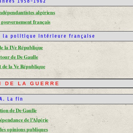
années 1958-1962
indépendantistes algériens
u gouvernement français
la politique intérieure française
 de la IVe République
etour de De Gaulle
t de la Ve République
IN DE LA GUERRE
A. La fin
ction de De Gaulle
dépendance de l’Algérie
 des opinions publiques