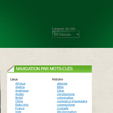
Langues du site
NAVIGATION PAR MOTS-CLÉS
Lieux
Histoire
Afrique
attentat
Algérie
Bible
Amérique
César
Andes
christianisme
Brésil
colonisation
Chine
commerce triangulaire
Etats-Unis
communisme
France
croisade
Inde
décolonisation