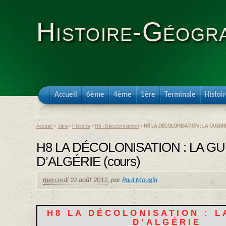
Histoire-Géogra
Accueil
6ème
4ème
1ère
Terminale
Histoi
Accueil
>
1ère
>
Histoire
>
H8 - Décolonisation
>
H8 LA DÉCOLONISATION : LA GUERRE
H8 LA DÉCOLONISATION : LA G
D’ALGÉRIE (cours)
mercredi 22 août 2012
,
par
Paul Mougin
H8 LA DÉCOLONISATION : 
D’ALGÉRIE