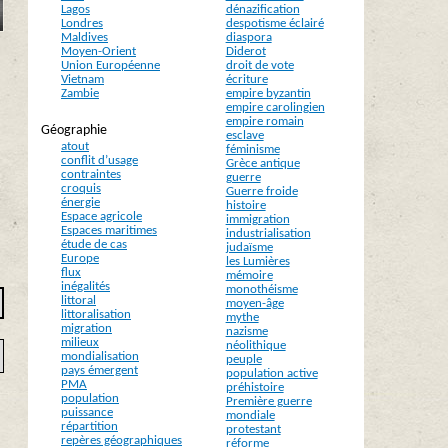
Lagos
dénazification
Londres
despotisme éclairé
Maldives
diaspora
Moyen-Orient
Diderot
Union Européenne
droit de vote
Vietnam
écriture
Zambie
empire byzantin
empire carolingien
empire romain
Géographie
esclave
atout
féminisme
conflit d’usage
Grèce antique
contraintes
guerre
croquis
Guerre froide
énergie
histoire
Espace agricole
immigration
Espaces maritimes
industrialisation
étude de cas
judaïsme
Europe
les Lumières
flux
mémoire
inégalités
monothéisme
littoral
moyen-âge
littoralisation
mythe
migration
nazisme
milieux
néolithique
mondialisation
peuple
pays émergent
population active
PMA
préhistoire
population
Première guerre
puissance
mondiale
répartition
protestant
repères géographiques
réforme