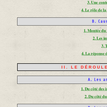
3. Une cont
4. Le rôle de 
B. Cau
1. Montée du
2. Les i
3. 
4. La réponse 
II. LE DÉROU
A. Les 
1. Du côté des 
2. Du côté d