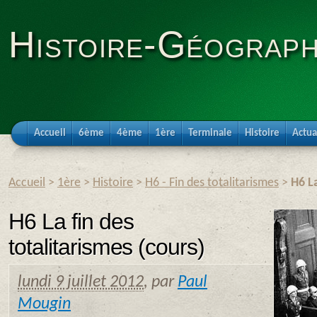
Histoire-Géograph
Accueil
6ème
4ème
1ère
Terminale
Histoire
Actua
Accueil
>
1ère
>
Histoire
>
H6 - Fin des totalitarismes
>
H6 La
H6 La fin des
totalitarismes (cours)
lundi 9 juillet 2012
,
par
Paul
Mougin