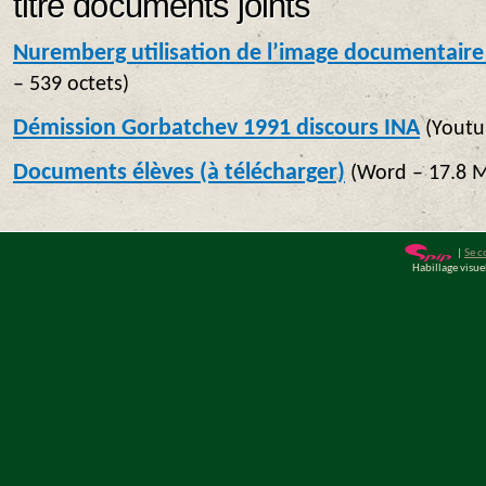
titre documents joints
Nuremberg utilisation de l’image documentaire
– 539 octets
)
Démission Gorbatchev 1991 discours INA
(
Youtu
Documents élèves (à télécharger)
(
Word – 17.8 
|
Se c
Habillage visu